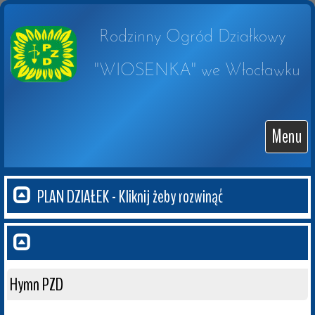
Rodzinny Ogród Działkowy 

 "WIOSENKA" we Włocławku
Menu
PLAN DZIAŁEK - Kliknij żeby rozwinąć
Hymn PZD