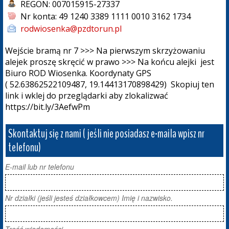
REGON:
007015915-27337
Nr konta:
49 1240 3389 1111 0010 3162 1734
rodwiosenka@pzdtorun.pl
Wejście bramą nr 7 >>> Na pierwszym skrzyżowaniu
alejek proszę skręcić w prawo >>> Na końcu alejki jest
Biuro ROD Wiosenka. Koordynaty GPS
( 52.63862522109487, 19.14413170898429) Skopiuj ten
link i wklej do przeglądarki aby zlokalizwać
https://bit.ly/3AefwPm
Skontaktuj się z nami ( jeśli nie posiadasz e-maila wpisz nr 
telefonu)
E-mail lub nr telefonu
Nr działki (jeśli jesteś działkowcem) Imię i nazwisko.