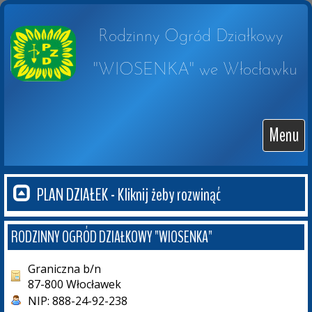
Rodzinny Ogród Działkowy 

 "WIOSENKA" we Włocławku
Menu
PLAN DZIAŁEK - Kliknij żeby rozwinąć
RODZINNY OGRÓD DZIAŁKOWY "WIOSENKA"
Graniczna b/n
87-800 Włocławek
NIP:
888-24-92-238