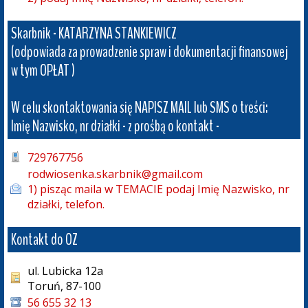
Skarbnik - KATARZYNA STANKIEWICZ

(odpowiada za prowadzenie spraw i dokumentacji finansowej 

w tym OPŁAT ) 

W celu skontaktowania się NAPISZ MAIL lub SMS o treści: 

Imię Nazwisko, nr działki - z prośbą o kontakt -
729767756
rodwiosenka.skarbnik@gmail.com

1) pisząc maila w TEMACIE podaj Imię Nazwisko, nr 
działki, telefon.
Kontakt do OZ
ul. Lubicka 12a
Toruń, 87-100
56 655 32 13