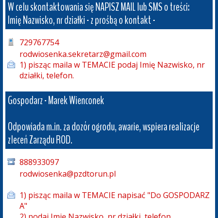
W celu skontaktowania się NAPISZ MAIL lub SMS o treści: 

Imię Nazwisko, nr działki - z prośbą o kontakt -
729767754
rodwiosenka.sekretarz@gmail.com

1) pisząc maila w TEMACIE podaj Imię Nazwisko, nr 
działki, telefon.
Gospodarz - Marek Wienconek

Odpowiada m.in. za dozór ogrodu, awarie, wspiera realizacje 
zleceń Zarządu ROD.
888933097
rodwiosenka@pzdtorun.pl

1) pisząc maila w TEMACIE napisać "Do GOSPODARZ
A" 

2) podaj Imię Nazwisko, nr działki, telefon.